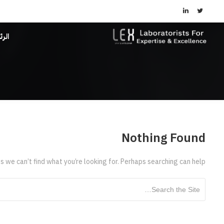
الر
Nothing Found
s we can’t find what you’re looking for. Perhaps searching can help.
Search for: