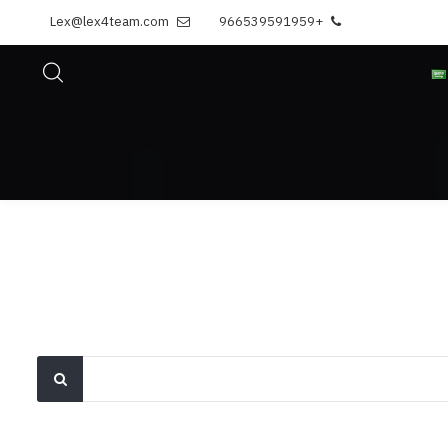
Lex@lex4team.com
+966539591959
نحن
الباقات
ألبوم الصور
تواصل معنا